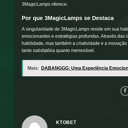
3MagicLamps oferece.
Por que 3MagicLamps se Destaca
A singularidade de 3MagicLamps reside em sua habi
emocionantes e estratégias profundas. Através da
habilidade, mas também a criatividade e a inovação
tanto satisfatória quanto memorável.
Mais:
DABANGGG: Uma Experiência Emociona
KTOBET