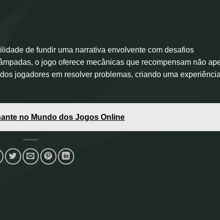
lidade de fundir uma narrativa envolvente com desafios
s lâmpadas, o jogo oferece mecânicas que recompensam não ap
 dos jogadores em resolver problemas, criando uma experiênci
nte no Mundo dos Jogos Online