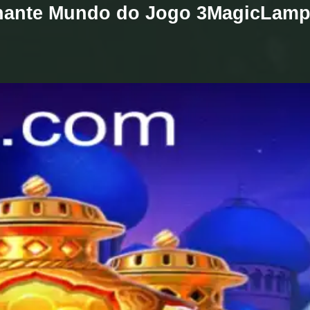
cinante Mundo do Jogo 3MagicLam