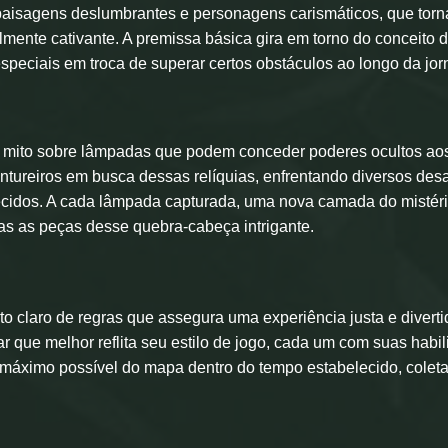
aisagens deslumbrantes e personagens carismáticos, que tor
ente cativante. A premissa básica gira em torno do conceito 
eciais em troca de superar certos obstáculos ao longo da jor
 mito sobre lâmpadas que podem conceder poderes ocultos ao
ureiros em busca dessas relíquias, enfrentando diversos desa
cidos. A cada lâmpada capturada, uma nova camada do mistéri
as as peças desse quebra-cabeça intrigante.
 claro de regras que assegura uma experiência justa e diverti
ar que melhor reflita seu estilo de jogo, cada um com suas habi
 o máximo possível do mapa dentro do tempo estabelecido, colet
.