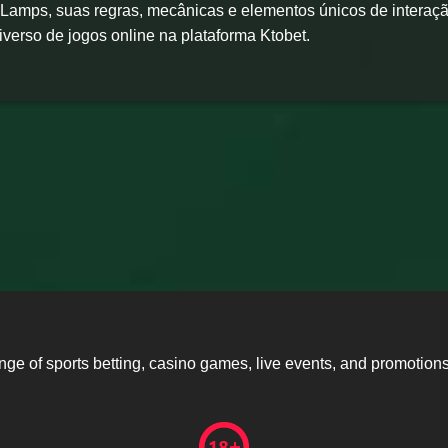
Lamps, suas regras, mecânicas e elementos únicos de interaçã
verso de jogos online na plataforma Ktobet.
ange of sports betting, casino games, live events, and promotions