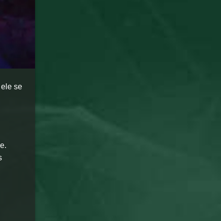
ele se
e.
s