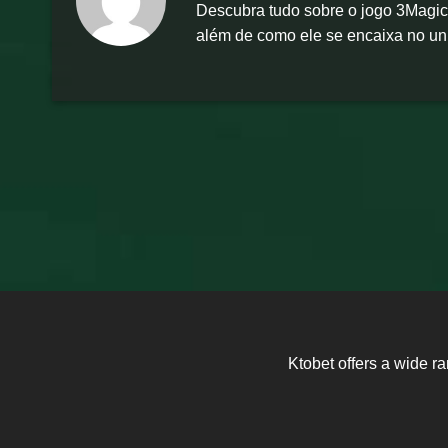
Descubra tudo sobre o jogo 3Magic
além de como ele se encaixa no uni
Ktobet offers a wide r