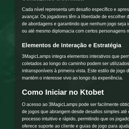
Cada nível representa um desafio específico e apre
avançar. Os jogadores têm a liberdade de escolher 
de abordagens e garantindo que nenhum jogo seja igu
ou até mesmo diplomacia com certos personagens no
Elementos de Interação e Estratégia
3MagicLamps integra elementos interativos que perm
coletados ao longo do caminho podem ser utilizado
intransponíveis à primeira vista. Este estilo de jo
mantém o interesse vivo ao longo da experiência.
Como Iniciar no Ktobet
O acesso ao 3MagicLamps pode ser facilmente obtid
de jogos que abrangem desde desafios simples até
processo intuitivo e rápido, permitindo que os joga
oferece suporte ao cliente e guias de jogo para aj