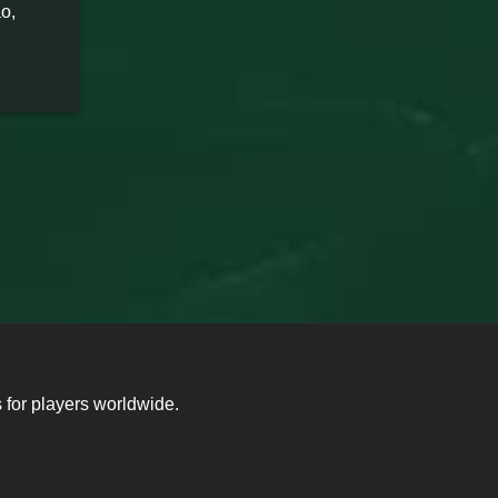
o,
 for players worldwide.