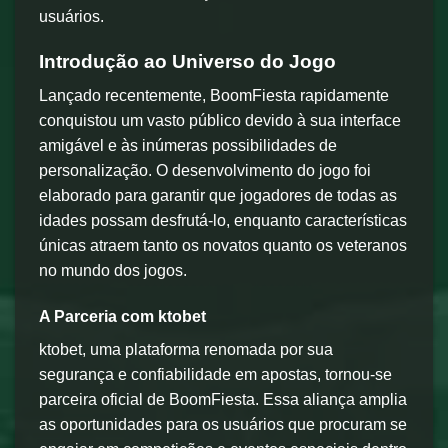
usuários.
Introdução ao Universo do Jogo
Lançado recentemente, BoomFiesta rapidamente
conquistou um vasto público devido à sua interface
amigável e às inúmeras possibilidades de
personalização. O desenvolvimento do jogo foi
elaborado para garantir que jogadores de todas as
idades possam desfrutá-lo, enquanto características
únicas atraem tanto os novatos quanto os veteranos
no mundo dos jogos.
A Parceria com ktobet
ktobet, uma plataforma renomada por sua
segurança e confiabilidade em apostas, tornou-se
parceira oficial de BoomFiesta. Essa aliança amplia
as oportunidades para os usuários que procuram se