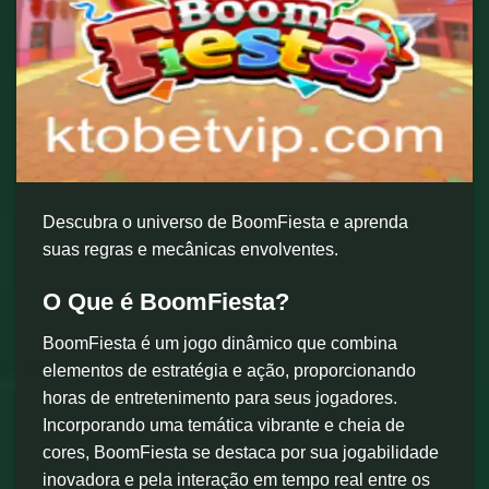
Descubra o universo de BoomFiesta e aprenda
suas regras e mecânicas envolventes.
O Que é BoomFiesta?
BoomFiesta é um jogo dinâmico que combina
elementos de estratégia e ação, proporcionando
horas de entretenimento para seus jogadores.
Incorporando uma temática vibrante e cheia de
cores, BoomFiesta se destaca por sua jogabilidade
inovadora e pela interação em tempo real entre os