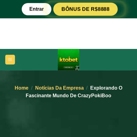
Ir
Entrar
BÔNUS DE R$8888
para
o
conteúdo
Home
/
Notícias Da Empresa
/
Explorando O
Fascinante Mundo De CrazyPokiBoo