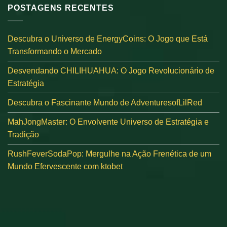
POSTAGENS RECENTES
Descubra o Universo de EnergyCoins: O Jogo que Está
Transformando o Mercado
Desvendando CHILIHUAHUA: O Jogo Revolucionário de
Estratégia
Descubra o Fascinante Mundo de AdventuresofLilRed
MahJongMaster: O Envolvente Universo de Estratégia e
Tradição
RushFeverSodaPop: Mergulhe na Ação Frenética de um
Mundo Efervescente com ktobet