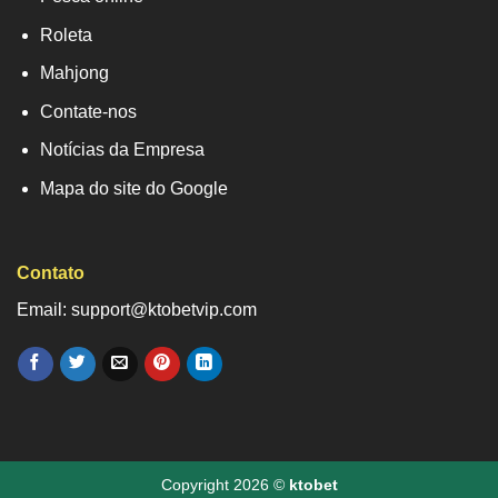
Roleta
Mahjong
Contate-nos
Notícias da Empresa
Mapa do site do Google
Contato
Email: support@ktobetvip.com
Copyright 2026 ©
ktobet