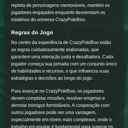
repleta de personagens memoráveis, mantém os
jogadores engajados enquanto desvendam os
mistérios do universo CrazyPokiBoo.
Regras do Jogo
No centro da experiência de CrazyPokiBoo estão
as regras cuidadosamente elaboradas, que
garantem uma interação justa e desafiadora. Cada
jogador começa sua jornada com um conjunto único
de habilidades e recursos, o que influencia suas
estratégias e decisões ao longo do jogo.
Para avançar no CrazyPokiBoo, os jogadores
devem completar missões, resolver enigmas e
derrotar inimigos formidáveis. A cooperação com
outros jogadores pode ser uma vantagem,
especialmente em níveis mais complexos, onde o
trabalho em equipe é fundamental para superar os