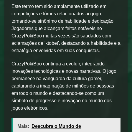
Este termo tem sido amplamente utilizado em
competições e fóruns relacionados ao jogo,
tornando-se sinônimo de habilidade e dedicação.
Jogadores que alcançam feitos notáveis no
CrazyPokiBoo muitas vezes são saudados com
aclamações de 'ktobet', destacando a habilidade e a
estratégia envolvidas em suas conquistas.
CrazyPokiBoo continua a evoluir, integrando
inovações tecnológicas e novas narrativas. O jogo
permanece na vanguarda da cultura gamer,
capturando a imaginação de milhões de pessoas
em todo o mundo e destacando-se como um
símbolo de progresso e inovação no mundo dos
jogos eletrônicos.
Mais:
Descubra o Mundo de