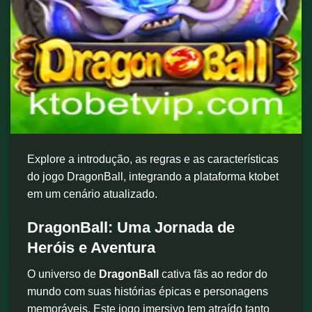
Explore a introdução, as regras e as características
do jogo DragonBall, integrando a plataforma ktobet
em um cenário atualizado.
DragonBall: Uma Jornada de
Heróis e Aventura
O universo de
DragonBall
cativa fãs ao redor do
mundo com suas histórias épicas e personagens
memoráveis. Este jogo imersivo tem atraído tanto