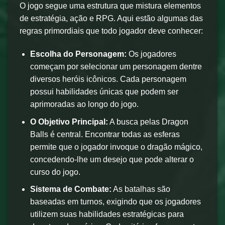
O jogo segue uma estrutura que mistura elementos
de estratégia, ação e RPG. Aqui estão algumas das
regras primordiais que todo jogador deve conhecer:
Escolha do Personagem:
Os jogadores
começam por selecionar um personagem dentre
diversos heróis icônicos. Cada personagem
possui habilidades únicas que podem ser
aprimoradas ao longo do jogo.
O Objetivo Principal:
A busca pelas Dragon
Balls é central. Encontrar todas as esferas
permite que o jogador invoque o dragão mágico,
concedendo-lhe um desejo que pode alterar o
curso do jogo.
Sistema de Combate:
As batalhas são
baseadas em turnos, exigindo que os jogadores
utilizem suas habilidades estratégicas para