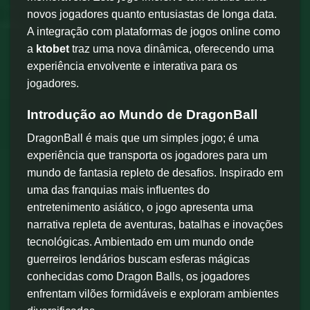
novos jogadores quanto entusiastas de longa data.
A integração com plataformas de jogos online como
a
ktobet
traz uma nova dinâmica, oferecendo uma
experiência envolvente e interativa para os
jogadores.
Introdução ao Mundo de DragonBall
DragonBall é mais que um simples jogo; é uma
experiência que transporta os jogadores para um
mundo de fantasia repleto de desafios. Inspirado em
uma das franquias mais influentes do
entretenimento asiático, o jogo apresenta uma
narrativa repleta de aventuras, batalhas e inovações
tecnológicas. Ambientado em um mundo onde
guerreiros lendários buscam esferas mágicas
conhecidas como Dragon Balls, os jogadores
enfrentam vilões formidáveis e exploram ambientes