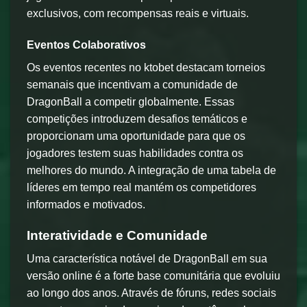
exclusivos, com recompensas reais e virtuais.
Eventos Colaborativos
Os eventos recentes no ktobet destacam torneios
semanais que incentivam a comunidade de
DragonBall a competir globalmente. Essas
competições introduzem desafios temáticos e
proporcionam uma oportunidade para que os
jogadores testem suas habilidades contra os
melhores do mundo. A integração de uma tabela de
líderes em tempo real mantém os competidores
informados e motivados.
Interatividade e Comunidade
Uma característica notável de DragonBall em sua
versão online é a forte base comunitária que evoluiu
ao longo dos anos. Através de fóruns, redes sociais