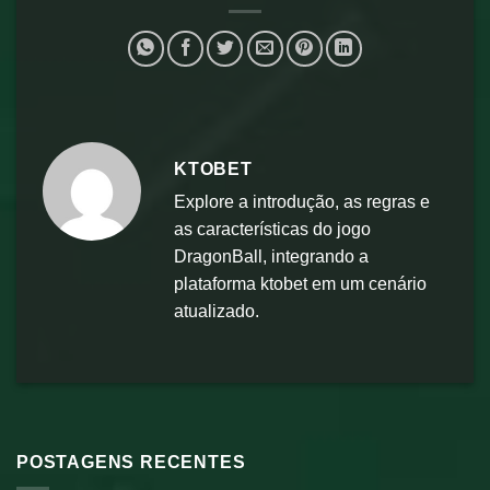
KTOBET
Explore a introdução, as regras e
as características do jogo
DragonBall, integrando a
plataforma ktobet em um cenário
atualizado.
POSTAGENS RECENTES