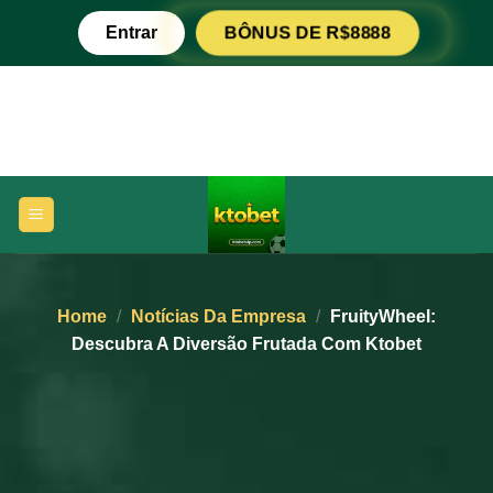
Ir
BÔNUS DE R$8888
Entrar
para
o
conteúdo
Home
/
Notícias Da Empresa
/
FruityWheel:
Descubra A Diversão Frutada Com Ktobet