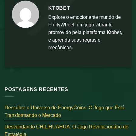
KTOBET
Explore o emocionante mundo de
FruityWheel, um jogo vibrante
promovido pela plataforma Ktobet,
e aprenda suas regras e
mecânicas.
POSTAGENS RECENTES
Descubra o Universo de EnergyCoins: O Jogo que Está
Transformando o Mercado
Desvendando CHILIHUAHUA: O Jogo Revolucionário de
Estratégia