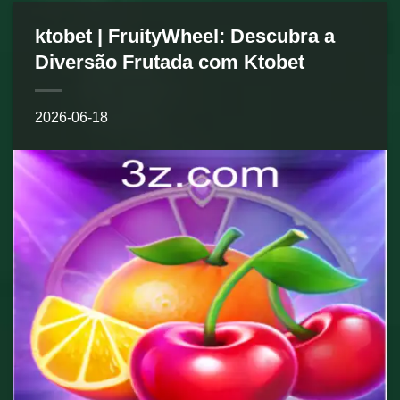
ktobet | FruityWheel: Descubra a
Diversão Frutada com Ktobet
2026-06-18