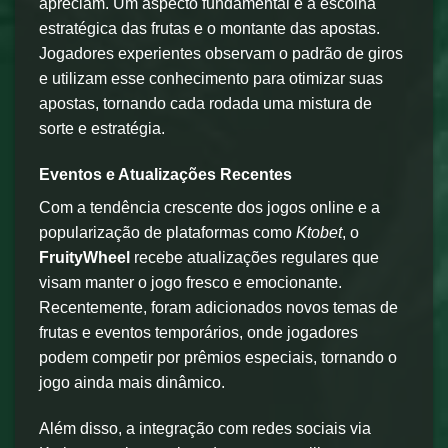
apreciam. Um aspecto fundamental é a escolha
estratégica das frutas e o montante das apostas.
Jogadores experientes observam o padrão de giros
e utilizam esse conhecimento para otimizar suas
apostas, tornando cada rodada uma mistura de
sorte e estratégia.
Eventos e Atualizações Recentes
Com a tendência crescente dos jogos online e a
popularização de plataformas como
Ktobet
, o
FruityWheel
recebe atualizações regulares que
visam manter o jogo fresco e emocionante.
Recentemente, foram adicionados novos temas de
frutas e eventos temporários, onde jogadores
podem competir por prêmios especiais, tornando o
jogo ainda mais dinâmico.
Além disso, a integração com redes sociais via