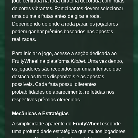
jogo centrada na roda giratória decorada com frutas
de cores vibrantes. Participantes devem selecionar
uma ou mais frutas antes de girar a roda.
Dependendo de onde a roda parar, os jogadores
podem ganhar prêmios baseados nas apostas
realizadas.
Para iniciar o jogo, acesse a seção dedicada ao
FruityWheel na plataforma
Ktobet
. Uma vez dentro,
os jogadores são recebidos por uma interface que
destaca as frutas disponíveis e as apostas
possíveis. Cada fruta possui diferentes
probabilidades de aparecimento, refletidas nos
respectivos prêmios oferecidos.
Mecânicas e Estratégias
A simplicidade aparente do
FruityWheel
esconde
uma profundidade estratégica que muitos jogadores