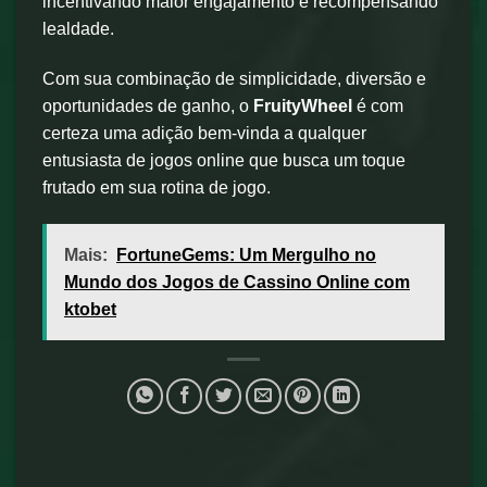
incentivando maior engajamento e recompensando
lealdade.
Com sua combinação de simplicidade, diversão e
oportunidades de ganho, o
FruityWheel
é com
certeza uma adição bem-vinda a qualquer
entusiasta de jogos online que busca um toque
frutado em sua rotina de jogo.
Mais:
FortuneGems: Um Mergulho no
Mundo dos Jogos de Cassino Online com
ktobet