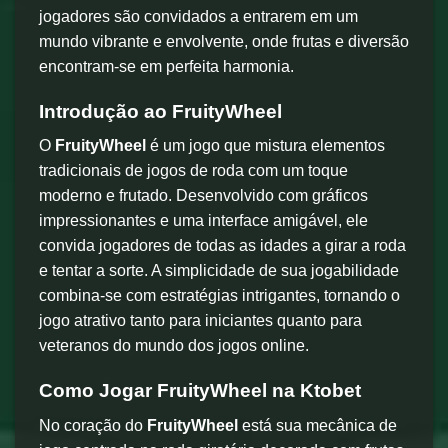
jogadores são convidados a entrarem em um
mundo vibrante e envolvente, onde frutas e diversão
encontram-se em perfeita harmonia.
Introdução ao FruityWheel
O
FruityWheel
é um jogo que mistura elementos
tradicionais de jogos de roda com um toque
moderno e frutado. Desenvolvido com gráficos
impressionantes e uma interface amigável, ele
convida jogadores de todas as idades a girar a roda
e tentar a sorte. A simplicidade de sua jogabilidade
combina-se com estratégias intrigantes, tornando o
jogo atrativo tanto para iniciantes quanto para
veteranos do mundo dos jogos online.
Como Jogar FruityWheel na Ktobet
No coração do
FruityWheel
está sua mecânica de