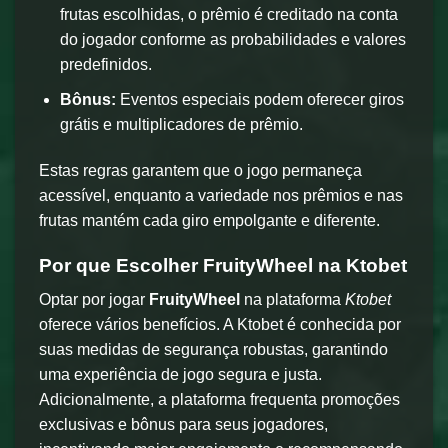
frutas escolhidas, o prêmio é creditado na conta
do jogador conforme as probabilidades e valores
predefinidos.
Bônus:
Eventos especiais podem oferecer giros
grátis e multiplicadores de prêmio.
Estas regras garantem que o jogo permaneça
acessível, enquanto a variedade nos prêmios e nas
frutas mantém cada giro empolgante e diferente.
Por que Escolher FruityWheel na Ktobet
Optar por jogar
FruityWheel
na plataforma
Ktobet
oferece vários benefícios. A Ktobet é conhecida por
suas medidas de segurança robustas, garantindo
uma experiência de jogo segura e justa.
Adicionalmente, a plataforma frequenta promoções
exclusivas e bônus para seus jogadores,