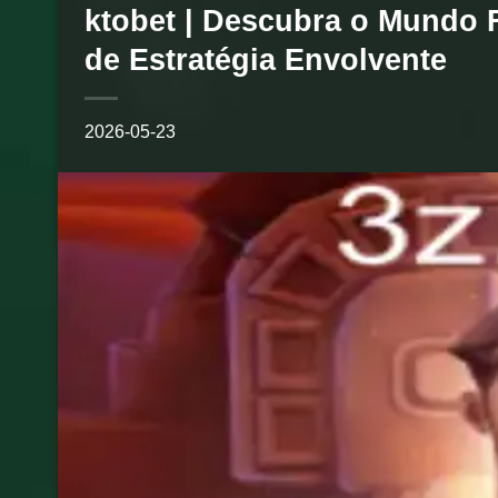
ktobet | Descubra o Mundo 
de Estratégia Envolvente
2026-05-23