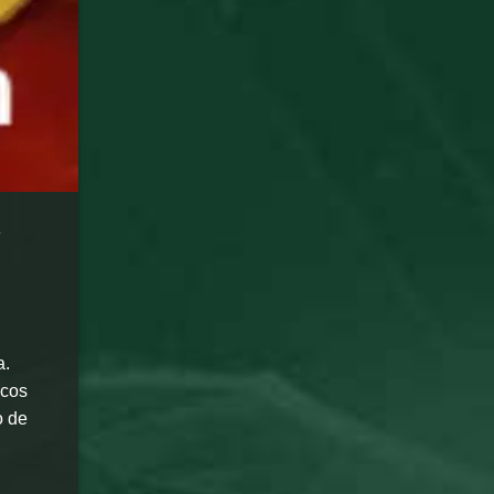
e
a.
icos
o de