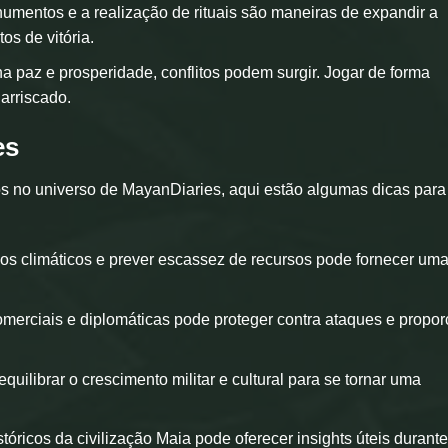
mentos e a realização de rituais são maneiras de expandir a
os de vitória.
a paz e prosperidade, conflitos podem surgir. Jogar de forma
arriscado.
es
s no universo de MayanDiaries, aqui estão algumas dicas para
s climáticos e prever escassez de recursos pode fornecer um
merciais e diplomáticas pode proteger contra ataques e propor
uilibrar o crescimento militar e cultural para se tornar uma
tóricos da civilização Maia pode oferecer insights úteis durante