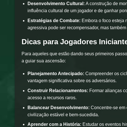
Desenvolvimento Cultural:
A construção de monu
influência cultural de um jogador e de ganhar pont
Estratégias de Combate:
Embora o foco esteja n
agressiva pode ser recompensador, mas também 
Dicas para Jogadores Iniciant
Para aqueles que estão dando seus primeiros passo
a guiar sua ascensão:
Planejamento Antecipado:
Compreender os ciclo
vantagem significativa sobre os adversários.
Construir Relacionamentos:
Formar alianças co
acesso a recursos raros.
Balancear Desenvolvimento:
Concentre-se em eq
civilização estável e bem-sucedida.
Aprender com a História:
Estudar os eventos his