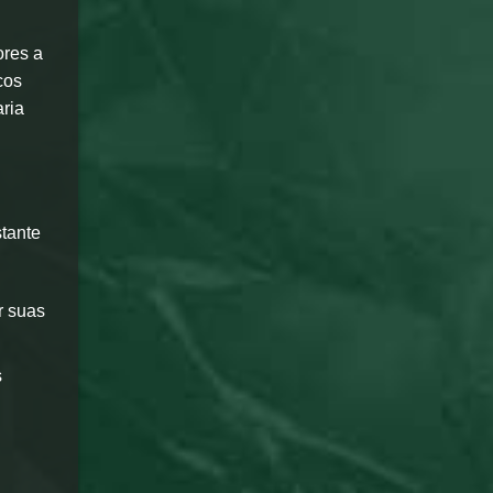
ores a
cos
aria
tante
r suas
s