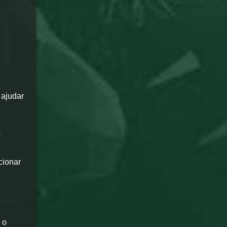
 ajudar
a
cionar
 o