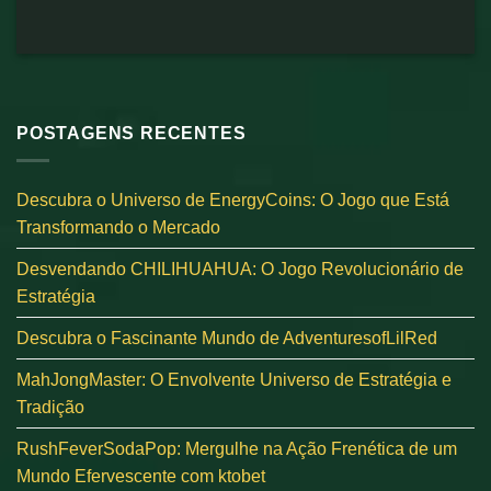
POSTAGENS RECENTES
Descubra o Universo de EnergyCoins: O Jogo que Está
Transformando o Mercado
Desvendando CHILIHUAHUA: O Jogo Revolucionário de
Estratégia
Descubra o Fascinante Mundo de AdventuresofLilRed
MahJongMaster: O Envolvente Universo de Estratégia e
Tradição
RushFeverSodaPop: Mergulhe na Ação Frenética de um
Mundo Efervescente com ktobet