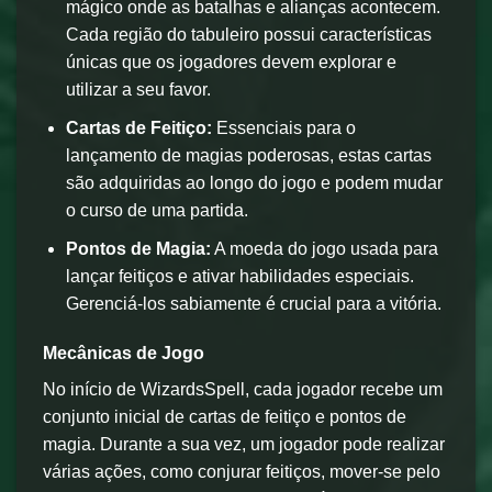
mágico onde as batalhas e alianças acontecem.
Cada região do tabuleiro possui características
únicas que os jogadores devem explorar e
utilizar a seu favor.
Cartas de Feitiço:
Essenciais para o
lançamento de magias poderosas, estas cartas
são adquiridas ao longo do jogo e podem mudar
o curso de uma partida.
Pontos de Magia:
A moeda do jogo usada para
lançar feitiços e ativar habilidades especiais.
Gerenciá-los sabiamente é crucial para a vitória.
Mecânicas de Jogo
No início de WizardsSpell, cada jogador recebe um
conjunto inicial de cartas de feitiço e pontos de
magia. Durante a sua vez, um jogador pode realizar
várias ações, como conjurar feitiços, mover-se pelo