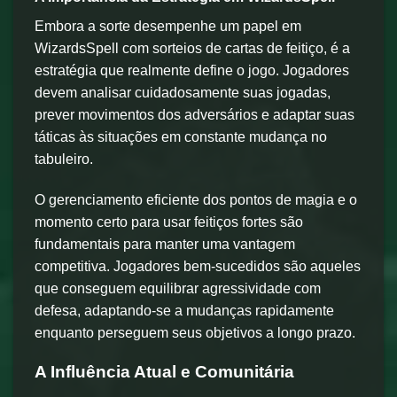
Embora a sorte desempenhe um papel em
WizardsSpell com sorteios de cartas de feitiço, é a
estratégia que realmente define o jogo. Jogadores
devem analisar cuidadosamente suas jogadas,
prever movimentos dos adversários e adaptar suas
táticas às situações em constante mudança no
tabuleiro.
O gerenciamento eficiente dos pontos de magia e o
momento certo para usar feitiços fortes são
fundamentais para manter uma vantagem
competitiva. Jogadores bem-sucedidos são aqueles
que conseguem equilibrar agressividade com
defesa, adaptando-se a mudanças rapidamente
enquanto perseguem seus objetivos a longo prazo.
A Influência Atual e Comunitária