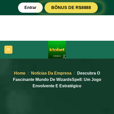
Ir
Entrar
BÔNUS DE R$8888
para
o
conteúdo
Home
/
Notícias Da Empresa
/
Descubra O
Fascinante Mundo De WizardsSpell: Um Jogo
Envolvente E Estratégico