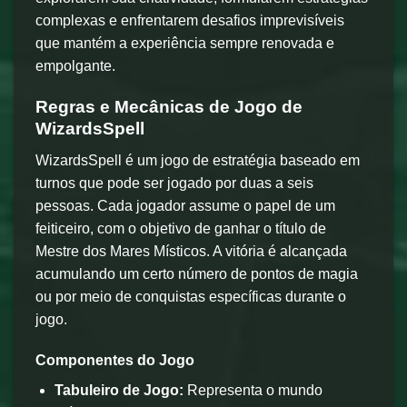
complexas e enfrentarem desafios imprevisíveis
que mantém a experiência sempre renovada e
empolgante.
Regras e Mecânicas de Jogo de
WizardsSpell
WizardsSpell é um jogo de estratégia baseado em
turnos que pode ser jogado por duas a seis
pessoas. Cada jogador assume o papel de um
feiticeiro, com o objetivo de ganhar o título de
Mestre dos Mares Místicos. A vitória é alcançada
acumulando um certo número de pontos de magia
ou por meio de conquistas específicas durante o
jogo.
Componentes do Jogo
Tabuleiro de Jogo:
Representa o mundo