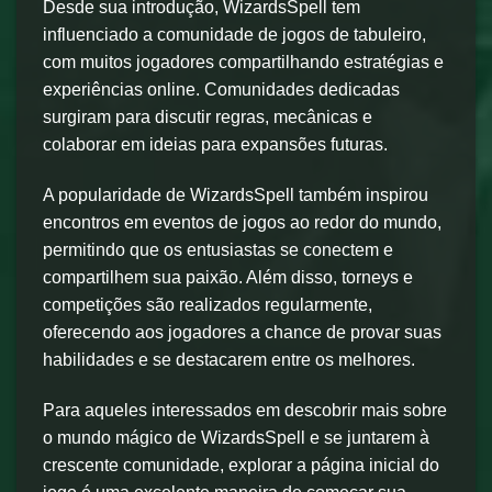
Desde sua introdução, WizardsSpell tem
influenciado a comunidade de jogos de tabuleiro,
com muitos jogadores compartilhando estratégias e
experiências online. Comunidades dedicadas
surgiram para discutir regras, mecânicas e
colaborar em ideias para expansões futuras.
A popularidade de WizardsSpell também inspirou
encontros em eventos de jogos ao redor do mundo,
permitindo que os entusiastas se conectem e
compartilhem sua paixão. Além disso, torneys e
competições são realizados regularmente,
oferecendo aos jogadores a chance de provar suas
habilidades e se destacarem entre os melhores.
Para aqueles interessados em descobrir mais sobre
o mundo mágico de WizardsSpell e se juntarem à
crescente comunidade, explorar a página inicial do