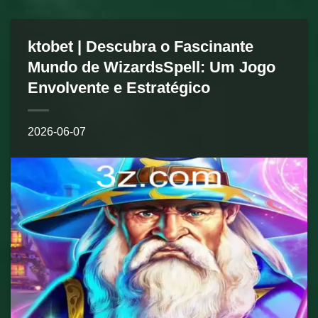
ktobet | Descubra o Fascinante
Mundo de WizardsSpell: Um Jogo
Envolvente e Estratégico
2026-06-07